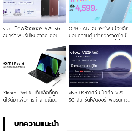
vivo เปิดพรีออเดอร์ V29 5G
OPPO A17 สมาร์ตโฟนน้องเล็ก
สมาร์ตโฟนรุ่นใหม่ล่าสุด ตอบ
มอบความคุ้มค่ากว่าราคาโดนใจ
โจทย์สายถ่ายภาพพอร์ตเทรต
ให้คุณเป็นเจ้าของได้ง่ายยิ่งขึ้น ใน
ราคาเริ่มต้นเพียง 14,999 บาท
ราคาใหม่เพียง 4,599 บาท
จัดเต็มกับโปรโมชันพิเศษก่อนใคร
เท่านั้น!
Xiaomi Pad 6 แท็บเล็ตที่ถูก
vivo ประกาศวันเปิดตัว V29
ดีไซน์มาเพื่อการทำงานเต็ม
5G สมาร์ตโฟนออร่าพอร์ตเทร
ประสิทธิภาพ ในราคาเริ่มต้น
ตรุ่นใหม่ เตรียมสัมผัสความ
เพียง 10,990 บาท
พิเศษอย่างเป็นทางการ พร้อม
กัน 24 สิงหาคมนี้!
บทความแนะนำ