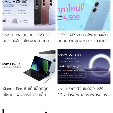
ดีไซน์
vivo เปิดพรีออเดอร์ V29 5G
OPPO A17 สมาร์ตโฟนน้องเล็ก
สมาร์ตโฟนรุ่นใหม่ล่าสุด ตอบ
มอบความคุ้มค่ากว่าราคาโดนใจ
โจทย์สายถ่ายภาพพอร์ตเทรต
ให้คุณเป็นเจ้าของได้ง่ายยิ่งขึ้น ใน
ราคาเริ่มต้นเพียง 14,999 บาท
ราคาใหม่เพียง 4,599 บาท
จัดเต็มกับโปรโมชันพิเศษก่อนใคร
เท่านั้น!
Xiaomi Pad 6 แท็บเล็ตที่ถูก
vivo ประกาศวันเปิดตัว V29
ดีไซน์มาเพื่อการทำงานเต็ม
5G สมาร์ตโฟนออร่าพอร์ตเทร
ประสิทธิภาพ ในราคาเริ่มต้น
ตรุ่นใหม่ เตรียมสัมผัสความ
เพียง 10,990 บาท
พิเศษอย่างเป็นทางการ พร้อม
กัน 24 สิงหาคมนี้!