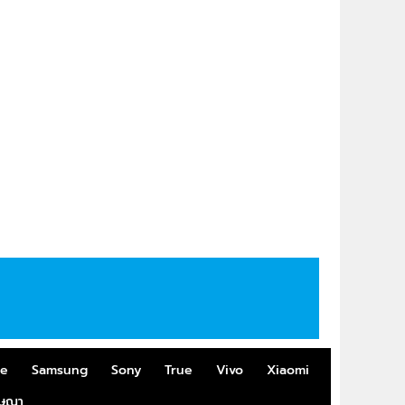
me
Samsung
Sony
True
Vivo
Xiaomi
ฆษณา