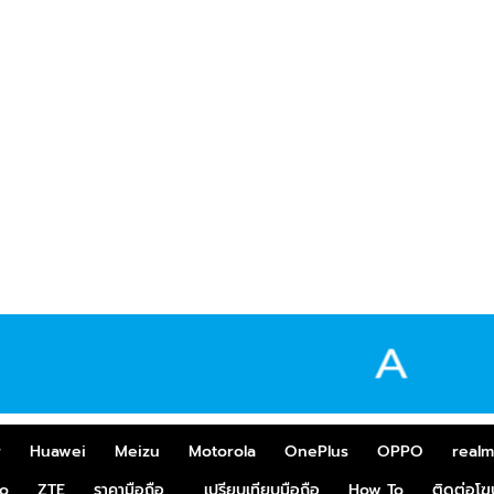
r
Huawei
Meizu
Motorola
OnePlus
OPPO
real
o
ZTE
ราคามือถือ
เปรียบเทียบมือถือ
How To
ติดต่อโ