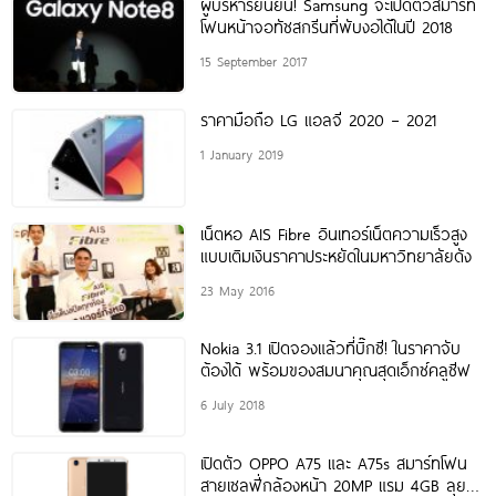
ผู้บริหารยืนยัน! Samsung จะเปิดตัวสมาร์ท
โฟนหน้าจอทัชสกรีนที่พับงอได้ในปี 2018
15 September 2017
ราคามือถือ LG แอลจี 2020 – 2021
1 January 2019
เน็ตหอ AIS Fibre อินเทอร์เน็ตความเร็วสูง
แบบเติมเงินราคาประหยัดในมหาวิทยาลัยดัง
23 May 2016
Nokia 3.1 เปิดจองแล้วที่บิ๊กซี! ในราคาจับ
ต้องได้ พร้อมของสมนาคุณสุดเอ็กซ์คลูซีฟ
6 July 2018
เปิดตัว OPPO A75 และ A75s สมาร์ทโฟน
สายเซลฟี่กล้องหน้า 20MP แรม 4GB ลุย