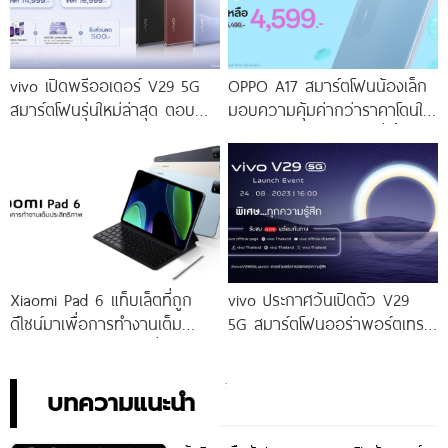
vivo เปิดพรีออเดอร์ V29 5G
OPPO A17 สมาร์ตโฟนน้องเล็ก
สมาร์ตโฟนรุ่นใหม่ล่าสุด ตอบ
มอบความคุ้มค่ากว่าราคาโดนใจ
โจทย์สายถ่ายภาพพอร์ตเทรต
ให้คุณเป็นเจ้าของได้ง่ายยิ่งขึ้น ใน
ราคาเริ่มต้นเพียง 14,999 บาท
ราคาใหม่เพียง 4,599 บาท
จัดเต็มกับโปรโมชันพิเศษก่อนใคร
เท่านั้น!
Xiaomi Pad 6 แท็บเล็ตที่ถูก
vivo ประกาศวันเปิดตัว V29
ดีไซน์มาเพื่อการทำงานเต็ม
5G สมาร์ตโฟนออร่าพอร์ตเทร
ประสิทธิภาพ ในราคาเริ่มต้น
ตรุ่นใหม่ เตรียมสัมผัสความ
เพียง 10,990 บาท
พิเศษอย่างเป็นทางการ พร้อม
กัน 24 สิงหาคมนี้!
บทความแนะนำ