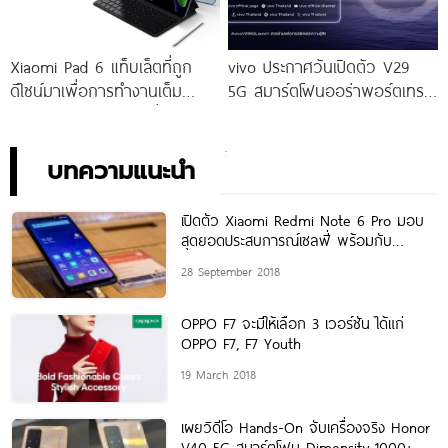
Xiaomi Pad 6 แท็บเล็ตที่ถูก
vivo ประกาศวันเปิดตัว V29
ดีไซน์มาเพื่อการทำงานเต็ม
5G สมาร์ตโฟนออร่าพอร์ตเทร
ประสิทธิภาพ ในราคาเริ่มต้น
ตรุ่นใหม่ เตรียมสัมผัสความ
เพียง 10,990 บาท
พิเศษอย่างเป็นทางการ พร้อม
กัน 24 สิงหาคมนี้!
บทความแนะนำ
เปิดตัว Xiaomi Redmi Note 6 Pro มอบ
สุดยอดประสบการณ์เซลฟี่ พร้อมกับ
แบตเตอรี่สุดอึดใช้งานได้ยาวนาน ในราคา
28 September 2018
6,990
OPPO F7 จะมีให้เลือก 3 เวอร์ชัน ได้แก่
OPPO F7, F7 Youth
19 March 2018
เผยวิดีโอ Hands-On จับเครื่องจริง Honor
V40 5G สมาร์ตโฟน Dimensity 1000+