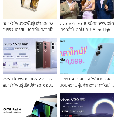
สมาร์ตโฟนจอพับรุ่นล่าสุดของ
vivo V29 5G เนรมิตภาพพอร์ต
OPPO เตรียมเปิดตัวในตลาดโลก
เทรตล้ำไปอีกขั้นกับ Aura Light
เร็ว ๆ นี้
Portrait 2.0 เผยทุกเฉดแห่งสีสัน
โดดเด่นด้วยสุนทรียศาสตร์แห่ง
ดีไซน์
vivo เปิดพรีออเดอร์ V29 5G
OPPO A17 สมาร์ตโฟนน้องเล็ก
สมาร์ตโฟนรุ่นใหม่ล่าสุด ตอบ
มอบความคุ้มค่ากว่าราคาโดนใจ
โจทย์สายถ่ายภาพพอร์ตเทรต
ให้คุณเป็นเจ้าของได้ง่ายยิ่งขึ้น ใน
ราคาเริ่มต้นเพียง 14,999 บาท
ราคาใหม่เพียง 4,599 บาท
จัดเต็มกับโปรโมชันพิเศษก่อนใคร
เท่านั้น!