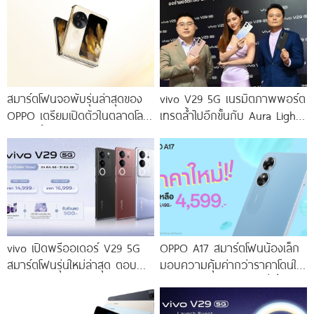
สมาร์ตโฟนจอพับรุ่นล่าสุดของ
vivo V29 5G เนรมิตภาพพอร์ต
OPPO เตรียมเปิดตัวในตลาดโลก
เทรตล้ำไปอีกขั้นกับ Aura Light
เร็ว ๆ นี้
Portrait 2.0 เผยทุกเฉดแห่งสีสัน
โดดเด่นด้วยสุนทรียศาสตร์แห่ง
ดีไซน์
vivo เปิดพรีออเดอร์ V29 5G
OPPO A17 สมาร์ตโฟนน้องเล็ก
สมาร์ตโฟนรุ่นใหม่ล่าสุด ตอบ
มอบความคุ้มค่ากว่าราคาโดนใจ
โจทย์สายถ่ายภาพพอร์ตเทรต
ให้คุณเป็นเจ้าของได้ง่ายยิ่งขึ้น ใน
ราคาเริ่มต้นเพียง 14,999 บาท
ราคาใหม่เพียง 4,599 บาท