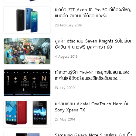
เปิดตัว ZTE Axon 10 Pro 5G ทีเด็ดจอใหญ่
แบตอึด สแกนนิ้วใต้จอ และรุ่น
28 February 2019
ลูกค้า dtac เล่น Seven Knights รับใบเลือก
อัศวิน 4 ดาวฟรี มูลค่ากว่า 60
4 August 2016
ทำความรู้จัก “1+8+N” กลยุทธ์ในสนามแห่ง
เทคโนโลยีอัจฉริยะและอีโคซิสเต็มของ
Huawei
13 July 2020
เปรียบเทียบ Alcatel OneTouch Hero กับ
Sony Xperia TX
27 May 2014
Samsung Galaxy Note 9 จอใหญ่ 6.4 นิ้ว