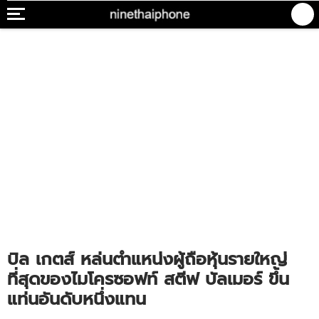
บิล เกตส์ หล่นตำแหน่งผู้ถือหุ้นรายใหญ่
ที่สุดของไมโครซอฟท์ สตีฟ บัลเมอร์ ขึ้น
แท่นอันดับหนึ่งแทน