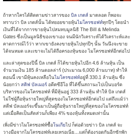
ถ้าหากใครได้ติดตามข่าวสารของ
บิล เกตส์
มาตลอด ก็พอจะ
ทราบว่า บิล เกตส์นั้น ได้ทยอยขายหุ้น
ไมโครซอฟท์
ทุกปีๆ โดยนำ
เงินที่ได้จากการขายหุ้นไปสมทบมูลนิธิ The Bill & Melinda
Gates ซึ่งเป็นมูลนิธิของเขาเอง จนมีนักวิเคราะห์ได้วิเคราะห์และ
คาดการณ์ไว้ว่า หากเขายังคงขายหุ้นไปทุกปีๆ นั้น วันนึงจะขาย
ได้จนหมด และเขาจะไม่ได้ถือครองหุ้นของ ไมโครซอฟท์อีกต่อไป
และล่าสุดของปีนี้ บิล เกตส์ ก็ได้ขายหุ้นไปอีก 4.6 ล้านหุ้น เป็น
จำนวนเงิน 185 ล้านดอลล่าร์ (ประมาณ 6,000 ล้านบาท) ทำให้
ตอนนี้ เขามีหุ้นคงเหลือใน
ไมโครซอฟท์
อยู่ที่ 330.1 ล้านหุ้น ซึ่ง
น้อยกว่า
สติฟ บัลเมอร์
อดีตซีอีโอ ที่ได้ขึ้นสถานะไปเป็นบอร์ด
บริหารของไมโครซอฟท์ ที่มีหุ้นอยู่ 333 ล้านหุ้น ทำให้ บิล เกตส์
ไม่ใช่ผู้ถือหุ้นรายใหญ่ที่สุดของไมโครซอฟท์อีกต่อไป แต่ถึงแม้ว่า
สตีฟ บัลเมอร์จะขึ้นมาเป็นผู้ถือหุ้นรายใหญ่ที่สุดของไมโครซอฟท์
แต่เมื่อคิดเป็นสัดส่วนก็เพียง 4% ของหุ้นทั้งหมดเท่านั้น
เพิ่งมีข่าวไมโครซอฟท์ซื้อ
โนเกีย
ไป ก็ต่อด้วยข่าว บิล เกตส์ จะ
วางมือจากไมโครซอฟท์เลยเหรอเนี่ย…แต่ก็ต้องรอดูกันอีกซักพัก