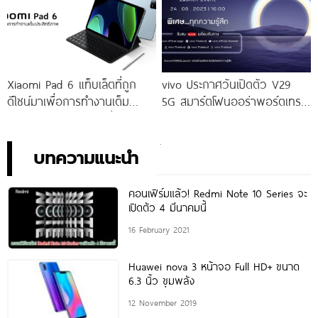
จัดเต็มกับโปรโมชันพิเศษก่อนใคร
เท่านั้น!
Xiaomi Pad 6 แท็บเล็ตที่ถูก
vivo ประกาศวันเปิดตัว V29
ดีไซน์มาเพื่อการทำงานเต็ม
5G สมาร์ตโฟนออร่าพอร์ตเทร
ประสิทธิภาพ ในราคาเริ่มต้น
ตรุ่นใหม่ เตรียมสัมผัสความ
เพียง 10,990 บาท
พิเศษอย่างเป็นทางการ พร้อม
กัน 24 สิงหาคมนี้!
บทความแนะนำ
คอนเฟิร์มแล้ว! Redmi Note 10 Series จะ
เปิดตัว 4 มีนาคมนี้
16 February 2021
Huawei nova 3 หน้าจอ Full HD+ ขนาด
6.3 นิ้ว ขุมพลัง
12 November 2019