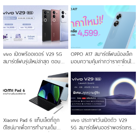
เร็ว ๆ นี้
Portrait 2.0 เผยทุกเฉดแห่งสีสัน
โดดเด่นด้วยสุนทรียศาสตร์แห่ง
ดีไซน์
vivo เปิดพรีออเดอร์ V29 5G
OPPO A17 สมาร์ตโฟนน้องเล็ก
สมาร์ตโฟนรุ่นใหม่ล่าสุด ตอบ
มอบความคุ้มค่ากว่าราคาโดนใจ
โจทย์สายถ่ายภาพพอร์ตเทรต
ให้คุณเป็นเจ้าของได้ง่ายยิ่งขึ้น ใน
ราคาเริ่มต้นเพียง 14,999 บาท
ราคาใหม่เพียง 4,599 บาท
จัดเต็มกับโปรโมชันพิเศษก่อนใคร
เท่านั้น!
Xiaomi Pad 6 แท็บเล็ตที่ถูก
vivo ประกาศวันเปิดตัว V29
ดีไซน์มาเพื่อการทำงานเต็ม
5G สมาร์ตโฟนออร่าพอร์ตเทร
ประสิทธิภาพ ในราคาเริ่มต้น
ตรุ่นใหม่ เตรียมสัมผัสความ