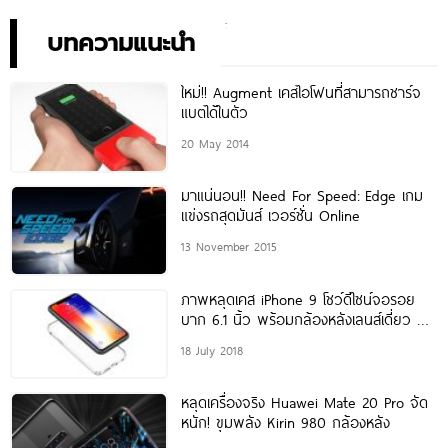
เพียง 10,990 บาท
พิเศษอย่างเป็นทางการ พร้อม
กัน 24 สิงหาคมนี้!
บทความแนะนำ
ใหม่!! Augment เคสไอโฟนที่สามารถชาร์จ
แบตได้ในตัว
20 May 2014
มาแน่นอน!! Need For Speed: Edge เกม
แข่งรถสุดมันส์ เวอร์ชั่น Online
13 November 2015
ภาพหลุดเคส iPhone 9 โชว์ดีไซน์จอรอย
บาก 6.1 นิ้ว พร้อมกล้องหลังเลนส์เดี่ยว ลุ้น
เปิดตัวกันยายนนี้
18 July 2018
หลุดเครื่องจริง Huawei Mate 20 Pro จัด
หนัก! ขุมพลัง Kirin 980 กล้องหลัง