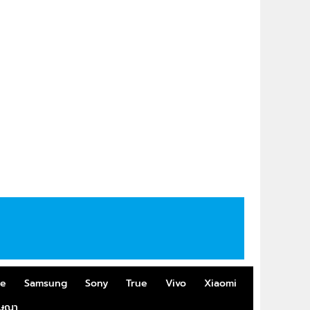
me
Samsung
Sony
True
Vivo
Xiaomi
ฆษณา