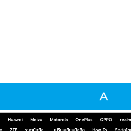
r
Huawei
Meizu
Motorola
OnePlus
OPPO
real
o
ZTE
ราคามือถือ
เปรียบเทียบมือถือ
How To
ติดต่อโ