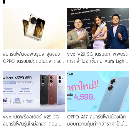
สมาร์ตโฟนจอพับรุ่นล่าสุดของ
vivo V29 5G เนรมิตภาพพอร์ต
OPPO เตรียมเปิดตัวในตลาดโลก
เทรตล้ำไปอีกขั้นกับ Aura Light
เร็ว ๆ นี้
Portrait 2.0 เผยทุกเฉดแห่งสีสัน
โดดเด่นด้วยสุนทรียศาสตร์แห่ง
ดีไซน์
vivo เปิดพรีออเดอร์ V29 5G
OPPO A17 สมาร์ตโฟนน้องเล็ก
สมาร์ตโฟนรุ่นใหม่ล่าสุด ตอบ
มอบความคุ้มค่ากว่าราคาโดนใจ
โจทย์สายถ่ายภาพพอร์ตเทรต
ให้คุณเป็นเจ้าของได้ง่ายยิ่งขึ้น ใน