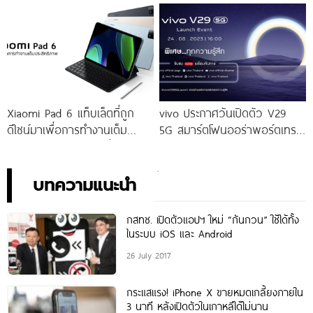
ราคาเริ่มต้นเพียง 14,999 บาท
ราคาใหม่เพียง 4,599 บาท
จัดเต็มกับโปรโมชันพิเศษก่อนใคร
เท่านั้น!
Xiaomi Pad 6 แท็บเล็ตที่ถูก
vivo ประกาศวันเปิดตัว V29
ดีไซน์มาเพื่อการทำงานเต็ม
5G สมาร์ตโฟนออร่าพอร์ตเทร
ประสิทธิภาพ ในราคาเริ่มต้น
ตรุ่นใหม่ เตรียมสัมผัสความ
เพียง 10,990 บาท
พิเศษอย่างเป็นทางการ พร้อม
กัน 24 สิงหาคมนี้!
บทความแนะนำ
กสทช. เปิดตัวแอปฯ ใหม่ “กันกวน” ใช้ได้ทั้ง
ในระบบ iOS และ Android
26 July 2017
กระแสแรง! iPhone X ขายหมดเกลี้ยงภายใน
3 นาที หลังเปิดตัวในเกาหลีได้ไม่นาน