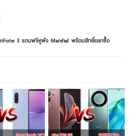
enFone 3 แถมฟรีหูฟัง Marshal พร้อมสิทธิ์แลกซื้อ