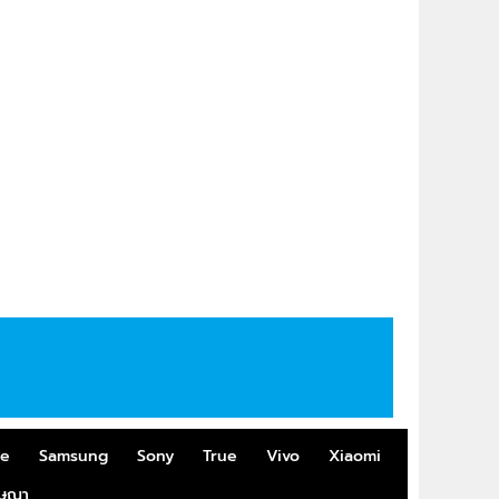
me
Samsung
Sony
True
Vivo
Xiaomi
ฆษณา