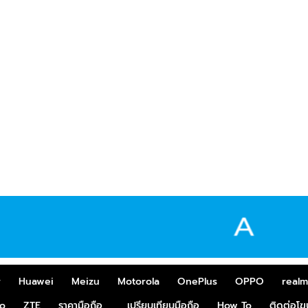
r
Huawei
Meizu
Motorola
OnePlus
OPPO
real
o
ZTE
ราคามือถือ
เปรียบเทียบมือถือ
How To
ติดต่อโ