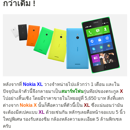
กว่าเดิม !
หลังจากที่
Nokia XL
วางจำหน่ายไปเเล้วกว่า 1 เดือน เเละใน
ปัจจุบันเจ้าตัวนี้จึงกลายมาเป็น
สมาร์ทโฟน
รุ่นท๊อปของตระกูล
X
ไปอย่างสิ้นเชิง โดยมีราคาขายในไทยอยู่ที่ 5,650 บาท สิ่งที่เเตก
ต่างจาก
Nokia X
นั้นก็คือความที่ตัวนี้เป็น
XL
ซึ่งเเน่นอนว่ามัน
จะต้องมีสเปคแบบ
XL
ด้วยเช่นกัน หลักๆเลยคือหน้าจอแบบ 5 นิ้ว
ใหญ่พิเศษ รองรับสองซิม กล้องหลังความละเอียด 5 ล้านพิกเซล
ครับ