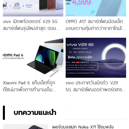
vivo เปิดพรีออเดอร์ V29 5G
OPPO A17 สมาร์ตโฟนน้องเล็ก
สมาร์ตโฟนรุ่นใหม่ล่าสุด ตอบ
มอบความคุ้มค่ากว่าราคาโดนใจ
โจทย์สายถ่ายภาพพอร์ตเทรต
ให้คุณเป็นเจ้าของได้ง่ายยิ่งขึ้น ใน
ราคาเริ่มต้นเพียง 14,999 บาท
ราคาใหม่เพียง 4,599 บาท
จัดเต็มกับโปรโมชันพิเศษก่อนใคร
เท่านั้น!
Xiaomi Pad 6 แท็บเล็ตที่ถูก
vivo ประกาศวันเปิดตัว V29
ดีไซน์มาเพื่อการทำงานเต็ม
5G สมาร์ตโฟนออร่าพอร์ตเทร
ประสิทธิภาพ ในราคาเริ่มต้น
ตรุ่นใหม่ เตรียมสัมผัสความ
เพียง 10,990 บาท
พิเศษอย่างเป็นทางการ พร้อม
กัน 24 สิงหาคมนี้!
บทความแนะนำ
เผยข้อมูลสเปค Nokia X71 ใช้ขุมพลัง