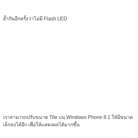
ปุ่มกดโทรออกและตัวเลข ใหญ่สะใจ
ส่งภาพบน Lumia ออกไปยังจอภาพหรือ TV ได้แบบ real-time
ไม่มีหน่วง ด้วยฟังก์ชั่นใหม่ Project my screen