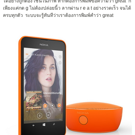
ได้อย่างถูกต้อง เช่นในภาพ หากต้องการพิมพ์ข้อความว่า great ก็
เพียงแค่กด g ไม่ต้องปล่อยนิ้ว ลากผ่าน r e a t อย่างรวดเร็ว จนได้
ครบทุกตัว ระบบจะรู้ทันทีว่าเราต้องการพิมพ์คำว่า great