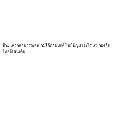
เกมอื่นๆ ก็ต้องย้ายไปไว้ใน SD Card ด้วยเช่นกัน โดยเข้าไปดูใน
เมนูการใช้พื้นที่หน่วยความจำ
ตัวเครื่องสีส้ม ก็สามารถปรับเปลี่ยนภาพในหน้าจอ Lock Screen