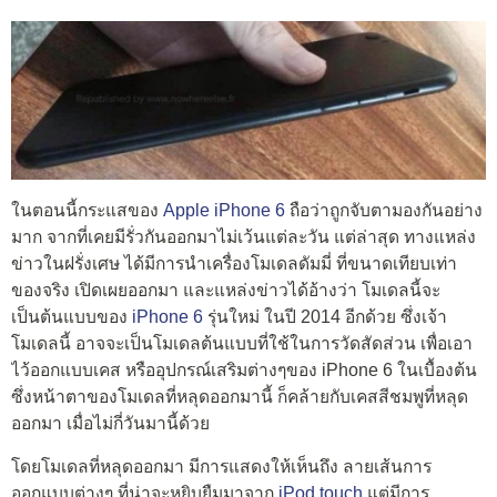
ในตอนนี้กระแสของ
Apple
iPhone 6
ถือว่าถูกจับตามองกันอย่าง
มาก จากที่เคยมีรั่วกันออกมาไม่เว้นแต่ละวัน แต่ล่าสุด ทางแหล่ง
ข่าวในฝรั่งเศษ ได้มีการนำเครื่องโมเดลดัมมี่ ที่ขนาดเทียบเท่า
ของจริง เปิดเผยออกมา และแหล่งข่าวได้อ้างว่า โมเดลนี้จะ
เป็นต้นแบบของ
iPhone 6
รุ่นใหม่ ในปี 2014 อีกด้วย ซึ่งเจ้า
โมเดลนี้ อาจจะเป็นโมเดลต้นแบบที่ใช้ในการวัดสัดส่วน เพื่อเอา
ไว้ออกแบบเคส หรืออุปกรณ์เสริมต่างๆของ iPhone 6 ในเบื้องต้น
ซึ่งหน้าตาของโมเดลที่หลุดออกมานี้ ก็คล้ายกับเคสสีชมพูที่หลุด
ออกมา เมื่อไม่กี่วันมานี้ด้วย
โดยโมเดลที่หลุดออกมา มีการแสดงให้เห็นถึง ลายเส้นการ
ออกแบบต่างๆ ที่น่าจะหยิบยืมมาจาก
iPod touch
แต่มีการ