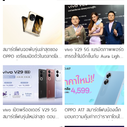
สมาร์ตโฟนจอพับรุ่นล่าสุดของ
vivo V29 5G เนรมิตภาพพอร์ต
OPPO เตรียมเปิดตัวในตลาดโลก
เทรตล้ำไปอีกขั้นกับ Aura Light
เร็ว ๆ นี้
Portrait 2.0 เผยทุกเฉดแห่งสีสัน
โดดเด่นด้วยสุนทรียศาสตร์แห่ง
ดีไซน์
vivo เปิดพรีออเดอร์ V29 5G
OPPO A17 สมาร์ตโฟนน้องเล็ก
สมาร์ตโฟนรุ่นใหม่ล่าสุด ตอบ
มอบความคุ้มค่ากว่าราคาโดนใจ
โจทย์สายถ่ายภาพพอร์ตเทรต
ให้คุณเป็นเจ้าของได้ง่ายยิ่งขึ้น ใน