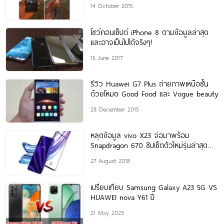
14 October 2015
โชว์คอนเซ็ปต์ iPhone 8 ตามข้อมูลล่าสุด
และอาจเป็นไปได้จริงๆ!
16 June 2017
รีวิว Huawei G7 Plus ถ่ายภาพเหนือชั้น
ด้วยโหมด Good Food และ Vogue beauty
28 December 2015
หลุดข้อมูล vivo X23 จ่อมาพร้อม
Snapdragon 670 ชิปเซ็ตตัวใหม่รุ่นล่าสุด
ของ Qualcomm
27 August 2018
เปรียบเทียบ Samsung Galaxy A23 5G VS
HUAWEI nova Y61 ปี
21 May 2023