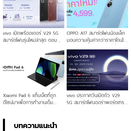
vivo เปิดพรีออเดอร์ V29 5G
OPPO A17 สมาร์ตโฟนน้องเล็ก
สมาร์ตโฟนรุ่นใหม่ล่าสุด ตอบ
มอบความคุ้มค่ากว่าราคาโดนใจ
โจทย์สายถ่ายภาพพอร์ตเทรต
ให้คุณเป็นเจ้าของได้ง่ายยิ่งขึ้น ใน
ราคาเริ่มต้นเพียง 14,999 บาท
ราคาใหม่เพียง 4,599 บาท
จัดเต็มกับโปรโมชันพิเศษก่อนใคร
เท่านั้น!
Xiaomi Pad 6 แท็บเล็ตที่ถูก
vivo ประกาศวันเปิดตัว V29
ดีไซน์มาเพื่อการทำงานเต็ม
5G สมาร์ตโฟนออร่าพอร์ตเทร
ประสิทธิภาพ ในราคาเริ่มต้น
ตรุ่นใหม่ เตรียมสัมผัสความ
เพียง 10,990 บาท
พิเศษอย่างเป็นทางการ พร้อม
กัน 24 สิงหาคมนี้!
บทความแนะนำ