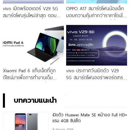
vivo เปิดพรีออเดอร์ V29 5G
OPPO A17 สมาร์ตโฟนน้องเล็ก
สมาร์ตโฟนรุ่นใหม่ล่าสุด ตอบ
มอบความคุ้มค่ากว่าราคาโดนใจ
โจทย์สายถ่ายภาพพอร์ตเทรต
ให้คุณเป็นเจ้าของได้ง่ายยิ่งขึ้น ใน
ราคาเริ่มต้นเพียง 14,999 บาท
ราคาใหม่เพียง 4,599 บาท
จัดเต็มกับโปรโมชันพิเศษก่อนใคร
เท่านั้น!
Xiaomi Pad 6 แท็บเล็ตที่ถูก
vivo ประกาศวันเปิดตัว V29
ดีไซน์มาเพื่อการทำงานเต็ม
5G สมาร์ตโฟนออร่าพอร์ตเทร
ประสิทธิภาพ ในราคาเริ่มต้น
ตรุ่นใหม่ เตรียมสัมผัสความ
เพียง 10,990 บาท
พิเศษอย่างเป็นทางการ พร้อม
กัน 24 สิงหาคมนี้!
บทความแนะนำ
เปิดตัว Huawei Mate SE หน้าจอ Full HD+
แรม 4GB ชิปเซ็ต
8 March 2018