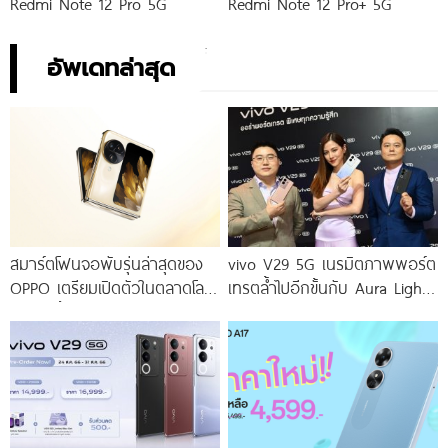
Redmi Note 12 Pro 5G
Redmi Note 12 Pro+ 5G
อัพเดทล่าสุด
สมาร์ตโฟนจอพับรุ่นล่าสุดของ
vivo V29 5G เนรมิตภาพพอร์ต
OPPO เตรียมเปิดตัวในตลาดโลก
เทรตล้ำไปอีกขั้นกับ Aura Light
เร็ว ๆ นี้
Portrait 2.0 เผยทุกเฉดแห่งสีสัน
โดดเด่นด้วยสุนทรียศาสตร์แห่ง
ดีไซน์