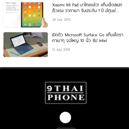
Xiaomi Mi Pad มาไทยแล้ว! แท็บเล็ตสเปค
เร็วแรง ราคาเบา รับประกัน 1 ปี มีศูนย์
บริการในไทย
28 July 2015
เปิดตัว Microsoft Surface Go แท็บเล็ตรา
คาเบาๆ จอใหญ่ 10 นิ้ว ชิป Intel
12 July 2018