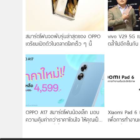
สมาร์ตโฟนจอพับรุ่นล่าสุดของ OPPO
vivo V29 5G เ
เตรียมเปิดตัวในตลาดโลกเร็ว ๆ นี้
ตล้ำไปอีกขั้นกับ
2.0 เผยทุกเฉดแห
สุนทรียศาสตร์แห
OPPO A17 สมาร์ตโฟนน้องเล็ก มอบ
Xiaomi Pad 6 แท
ความคุ้มค่ากว่าราคาโดนใจ ให้คุณเป็น
เพื่อการทำงานเ
เจ้าของได้ง่ายยิ่งขึ้น ในราคาใหม่เพียง
ราคาเริ่มต้นเพ
4,599 บาท เท่านั้น!