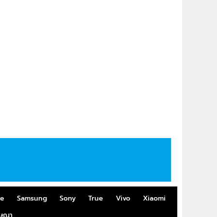
me
Samsung
Sony
True
Vivo
Xiaomi
ฆษณา