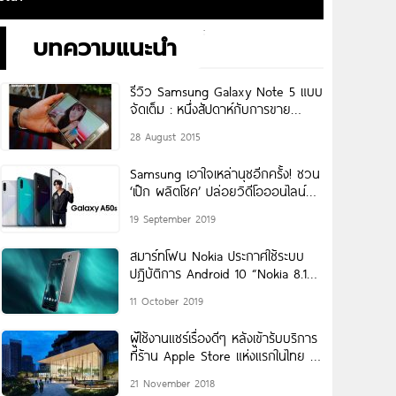
บทความแนะนำ
รีวิว Samsung Galaxy Note 5 แบบ
จัดเต็ม : หนึ่งสัปดาห์กับการขาย
iPhone 6
28 August 2015
Samsung เอาใจเหล่านุชอีกครั้ง! ชวน
‘เป๊ก ผลิตโชค’ ปล่อยวิดีโอออนไลน์
เปิดตัว ‘Galaxy A50s’ รุ่นใหม่
19 September 2019
สมาร์ทโฟน Nokia ประกาศใช้ระบบ
ปฏิบัติการ Android 10 “Nokia 8.1
เป็นรุ่นแรกที่ได้รับการอัพเกรด
11 October 2019
Android OS
ผู้ใช้งานแชร์เรื่องดีๆ หลังเข้ารับบริการ
ที่ร้าน Apple Store แห่งแรกในไทย ณ
ICONSIAM
21 November 2018