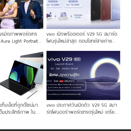
นรมิตภาพพอร์ตเทร
vivo เปิดพรีออเดอร์ V29 5G สมาร์ต
 Aura Light Portrait
โฟนรุ่นใหม่ล่าสุด ตอบโจทย์สายถ่าย
่งสีสัน โดดเด่นด้วย
ภาพพอร์ตเทรต ราคาเริ่มต้นเพียง
่งดีไซน์
14,999 บาท จัดเต็มกับโปรโมชันพิเศษ
ก่อนใคร
็บเล็ตที่ถูกดีไซน์มา
vivo ประกาศวันเปิดตัว V29 5G สมา
ต็มประสิทธิภาพ ใน
ร์ตโฟนออร่าพอร์ตเทรตรุ่นใหม่ เตรียม
ียง 10,990 บาท
สัมผัสความพิเศษอย่างเป็นทางการ
พร้อมกัน 24 สิงหาคมนี้!