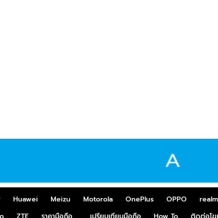
r
Huawei
Meizu
Motorola
OnePlus
OPPO
real
o
ZTE
ราคามือถือ
เปรียบเทียบมือถือ
How To
ติดต่อโ