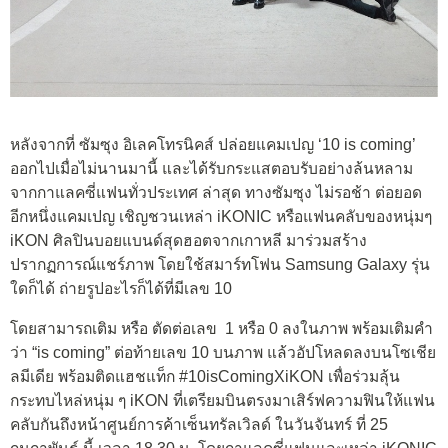
หลังจากที่ ซัมซุง อิเลคโทรนิคส์ ปล่อยแคมเปญ ‘10 is coming’
ออกไปเมื่อไม่นานมานี้ และได้รับกระแสตอบรับอย่างล้นหลาม
จากกาแลคซี่แฟนทั่วประเทศ ล่าสุด ทางซัมซุง ไม่รอช้า ต่อยอด
อีกหนึ่งแคมเปญ เชิญชวนเหล่า iKONIC หรือแฟนคลับของหนุ่มๆ
iKON ศิลปินบอยแบนด์สุดฮอตจากเกาหลี มาร่วมสร้าง
ปรากฏการณ์แชร์ภาพ โดยใช้สมาร์ทโฟน Samsung Galaxy รุ่น
ใดก็ได้ ถ่ายรูปอะไรก็ได้ที่มีเลข 10
โดยสามารถเติม หรือ ตัดต่อเลข 1 หรือ 0 ลงในภาพ พร้อมเติมคำ
ว่า “is coming” ต่อท้ายเลข 10 บนภาพ แล้วอัปโหลดลงบนโซเชีย
ลมีเดีย พร้อมติดแฮชแท็ก #10isComingXiKON เพื่อร่วมลุ้น
กระทบไหล่หนุ่ม ๆ iKON ที่เตรียมบินตรงมาเสิร์ฟความฟินให้แฟน
คลับกันถึงหน้าศูนย์การค้าเซ็นทรัลเวิลด์ ในวันจันทร์ ที่ 25