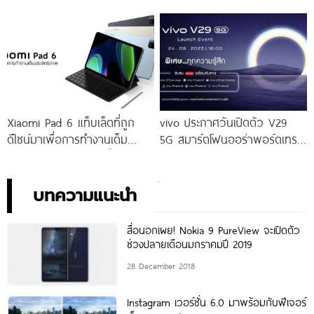
โจทย์สายถ่ายภาพพอร์ตเทรต
ให้คุณเป็นเจ้าของได้ง่ายยิ่งขึ้น ใน
ราคาเริ่มต้นเพียง 14,999 บาท
ราคาใหม่เพียง 4,599 บาท
จัดเต็มกับโปรโมชันพิเศษก่อนใคร
เท่านั้น!
Xiaomi Pad 6 แท็บเล็ตที่ถูก
vivo ประกาศวันเปิดตัว V29
ดีไซน์มาเพื่อการทำงานเต็ม
5G สมาร์ตโฟนออร่าพอร์ตเทร
ประสิทธิภาพ ในราคาเริ่มต้น
ตรุ่นใหม่ เตรียมสัมผัสความ
เพียง 10,990 บาท
พิเศษอย่างเป็นทางการ พร้อม
กัน 24 สิงหาคมนี้!
บทความแนะนำ
สื่อนอกเผย! Nokia 9 PureView จะเปิดตัว
ช่วงปลายเดือนมกราคมปี 2019
28 December 2018
Instagram เวอร์ชั่น 6.0 มาพร้อมกับฟีเจอร์