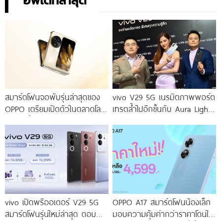
อัพเดทล่าสุด
สมาร์ตโฟนจอพับรุ่นล่าสุดของ
vivo V29 5G เนรมิตภาพพอร์ต
OPPO เตรียมเปิดตัวในตลาดโลก
เทรตล้ำไปอีกขั้นกับ Aura Light
เร็ว ๆ นี้
Portrait 2.0 เผยทุกเฉดแห่งสีสัน
โดดเด่นด้วยสุนทรียศาสตร์แห่ง
ดีไซน์
vivo เปิดพรีออเดอร์ V29 5G
OPPO A17 สมาร์ตโฟนน้องเล็ก
สมาร์ตโฟนรุ่นใหม่ล่าสุด ตอบ
มอบความคุ้มค่ากว่าราคาโดนใจ