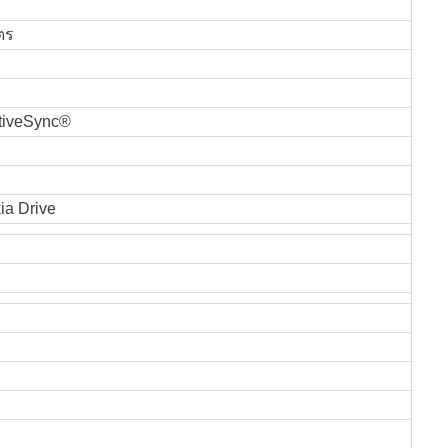
ตร
ctiveSync®
ia Drive