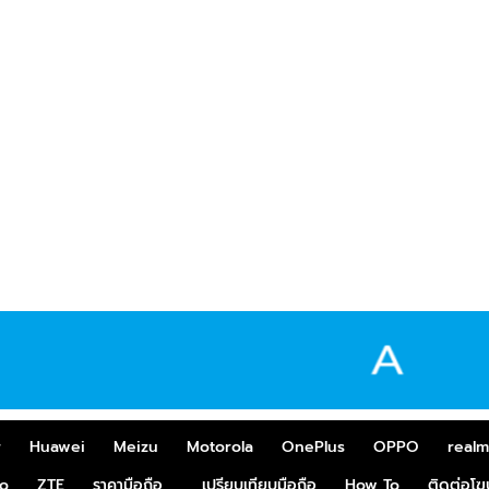
r
Huawei
Meizu
Motorola
OnePlus
OPPO
real
o
ZTE
ราคามือถือ
เปรียบเทียบมือถือ
How To
ติดต่อโ