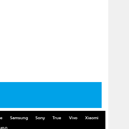
me
Samsung
Sony
True
Vivo
Xiaomi
ฆษณา