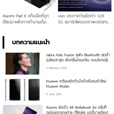
Xiaomi Pad 6 แท็บเล็ตที่ถูก
vivo ประกาศวันเปิดตัว V29
ดีไซน์มาเพื่อการทำงานเต็ม
5G สมาร์ตโฟนออร่าพอร์ตเทร
ประสิทธิภาพ ในราคาเริ่มต้น
ตรุ่นใหม่ เตรียมสัมผัสความ
เพียง 10,990 บาท
พิเศษอย่างเป็นทางการ พร้อม
กัน 24 สิงหาคมนี้!
บทความแนะนำ
Jabra Halo Fusion หูฟัง Bluetooth สุดล้ำ
รุ่นใหม่ล่าสุด ฟังก์ชั่นครบครัน ตอบโจทย์ผู้ใช้
สมาร์ทโฟน
3 February 2016
Huawei เตรียมเปิดตัวมือถือเรือธงตัวใหม่
Huawei Mulan
6 June 2014
Xiaomi เปิดตัว Mi Notebook Air แล็ปท็
อปรุ่นแรกของค่าย ดีไซน์หรู บอดี้บางเฉียบ!