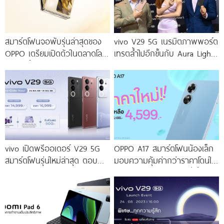
สมาร์ตโฟนจอพับรุ่นล่าสุดของ
vivo V29 5G เนรมิตภาพพอร์ต
OPPO เตรียมเปิดตัวในตลาดโลก
เทรตล้ำไปอีกขั้นกับ Aura Light
เร็ว ๆ นี้
Portrait 2.0 เผยทุกเฉดแห่งสีสัน
โดดเด่นด้วยสุนทรียศาสตร์แห่ง
ดีไซน์
vivo เปิดพรีออเดอร์ V29 5G
OPPO A17 สมาร์ตโฟนน้องเล็ก
สมาร์ตโฟนรุ่นใหม่ล่าสุด ตอบ
มอบความคุ้มค่ากว่าราคาโดนใจ
โจทย์สายถ่ายภาพพอร์ตเทรต
ให้คุณเป็นเจ้าของได้ง่ายยิ่งขึ้น ใน
ราคาเริ่มต้นเพียง 14,999 บาท
ราคาใหม่เพียง 4,599 บาท
จัดเต็มกับโปรโมชันพิเศษก่อนใคร
เท่านั้น!