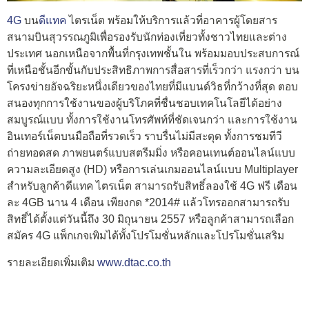
4G
บน
ดีแทค
ไตรเน็ต พร้อมให้บริการแล้วที่อาคารผู้โดยสาร
สนามบินสุวรรณภูมิเพื่อรองรับนักท่องเที่ยวทั้งชาวไทยและต่าง
ประเทศ นอกเหนือจากพื้นที่กรุงเทพชั้นใน พร้อมมอบประสบการณ์
ที่เหนือชั้นอีกขั้นกับประสิทธิภาพการสื่อสารที่เร็วกว่า แรงกว่า บน
โครงข่ายอัจฉริยะหนึ่งเดียวของไทยที่มีแบนด์วิธที่กว้างที่สุด ตอบ
สนองทุกการใช้งานของผู้บริโภคที่ชื่นชอบเทคโนโลยีได้อย่าง
สมบูรณ์แบบ ทั้งการใช้งานโทรศัพท์ที่ชัดเจนกว่า และการใช้งาน
อินเทอร์เน็ตบนมือถือที่รวดเร็ว ราบรื่นไม่มีสะดุด ทั้งการชมทีวี
ถ่ายทอดสด ภาพยนตร์แบบสตรีมมิ่ง หรือคอนเทนต์ออนไลน์แบบ
ความละเอียดสูง (HD) หรือการเล่นเกมออนไลน์แบบ Multiplayer
สำหรับลูกค้าดีแทค ไตรเน็ต สามารถรับสิทธิ์ลองใช้ 4G ฟรี เดือน
ละ 4GB นาน 4 เดือน เพียงกด *2014# แล้วโทรออกสามารถรับ
สิทธิ์ได้ตั้งแต่วันนี้ถึง 30 มิถุนายน 2557 หรือลูกค้าสามารถเลือก
สมัคร 4G แพ็กเกจเพิมได้ทั้งโปรโมชั่นหลักและโปรโมชั่นเสริม
รายละเอียดเพิ่มเติม
www.dtac.co.th