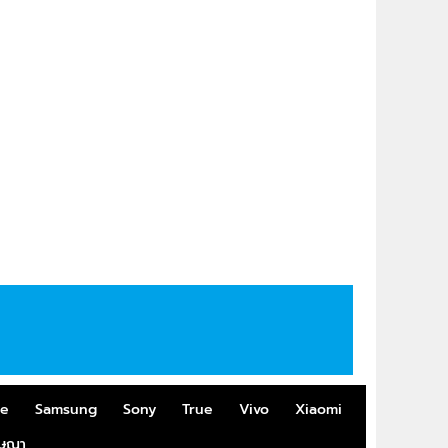
me
Samsung
Sony
True
Vivo
Xiaomi
ฆษณา