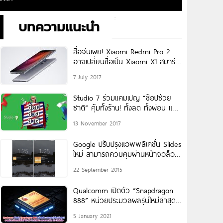
บทความแนะนำ
สื่อจีนเผย! Xiaomi Redmi Pro 2
อาจเปลี่ยนชื่อเป็น Xiaomi X1 สมาร์ท
โฟนกล้องคู่ ไร้ขอบจอ
7 July 2017
Studio 7 ร่วมแคมเปญ “ช้อปช่วย
ชาติ” คุ้มทั้งร้าน! ทั้งลด ทั้งผ่อน แถม
ได้เครดิตเงินคืน
13 November 2017
Google ปรับปรุงแอพพลิเคชั่น Slides
ใหม่ สามารถควบคุมผ่านหน้าจอล็อค
สกรีนบน Android ได้แล้ว!
22 September 2015
Qualcomm เปิดตัว “Snapdragon
888” หน่วยประมวลผลรุ่นใหม่ล่าสุด!!
มาพร้อมกับเทคโนโลยี Wi-Fi 6
5 January 2021
160MHz และความเร็ว