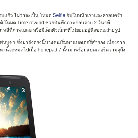
คับแก้ว ไม่ว่าจะเป็น โหมด
Selfie
จับใบหน้าเราและครอบครัว
ิ โหมด Time rewind ช่วยบันทึกภาพก่อนถ่าย 2 วินาที
ี่ภาพเบลอ หรือมีเด็กตัวเล็กๆที่ไม่ยอมอยู่นิ่งขณะถ่ายรูป
หบูชา ซึ่งมาถึงตรงนี้บางคนเริ่มหาแบตเตอรี่สำรอง เนื่องจาก
หานี้จะหมดไปเมื่อ Fonepad 7 นั้นมาพร้อมแบตเตอรี่ความจุถึง