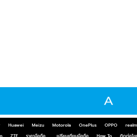
r
Huawei
Meizu
Motorola
OnePlus
OPPO
real
o
ZTE
ราคามือถือ
เปรียบเทียบมือถือ
How To
ติดต่อโ