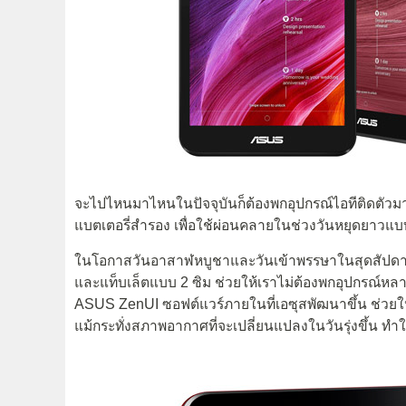
จะไปไหนมาไหนในปัจจุบันก็ต้องพกอุปกรณ์ไอทีติดตัวมาก
แบตเตอรี่สำรอง เพื่อใช้ผ่อนคลายในช่วงวันหยุดยาวแบบนี
ในโอกาสวันอาสาฬหบูชาและวันเข้าพรรษาในสุดสัปดาห
และแท็บเล็ตแบบ 2 ซิม ช่วยให้เราไม่ต้องพกอุปกรณ์หล
ASUS ZenUI ซอฟต์แวร์ภายในที่เอซุสพัฒนาขึ้น ช่วยให้คุ
แม้กระทั่งสภาพอากาศที่จะเปลี่ยนแปลงในวันรุ่งขึ้น ท