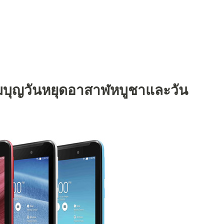
่มบุญวันหยุดอาสาฬหบูชาและวัน