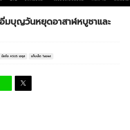
อิ่มบุญวันหยุดอาสาฬหบูชาและ
มือถือ ASUS เอซุส
แท็บเล็ต Tablet