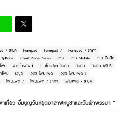
ad 7 สเปค
Fonepad
Fonepad 7
Fonepad 7 ราคา
rtphone
smartphone News
ข่าว
ข่าว Mobile
ข่าว มือถือ
ทโฟน
ข่าวโทรศัพท์
ข่าวโทรศัพท์มือถือ
มือถือ
มือถือ ASUS
์ทโฟน
เอซุส
เอซุส โฟนแพด
เอซุส โฟนแพด 7
โฟนแพด 7
โฟนแพด 7 ราคา
โฟนแพด 7 สเปค
เที่ยว อิ่มบุญวันหยุดอาสาฬหบูชาและวันเข้าพรรษา
"