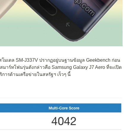
สโมเดล SM-J337V ปรากฏอยู่บนฐานข้อมูล Geekbench ก่อน
่าสมาร์ทโฟนรุ่นดังกล่าวคือ Samsung Galaxy J7 Aero ที่จะเปิด
การด้านเครือข่ายในสหรัฐฯ เร็วๆ นี้