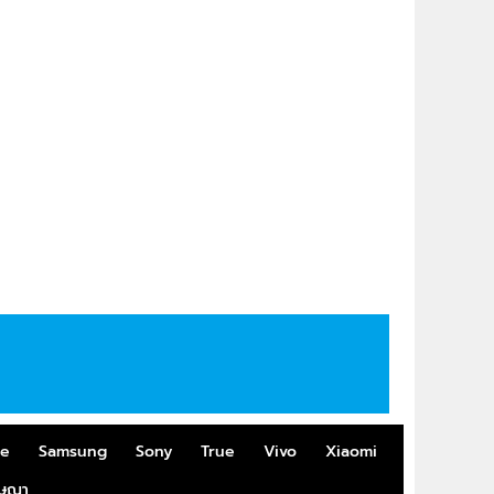
me
Samsung
Sony
True
Vivo
Xiaomi
ฆษณา