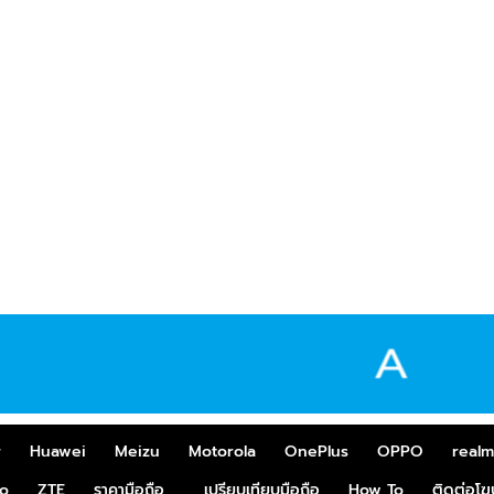
r
Huawei
Meizu
Motorola
OnePlus
OPPO
real
o
ZTE
ราคามือถือ
เปรียบเทียบมือถือ
How To
ติดต่อโ