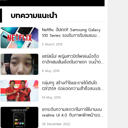
บทความแนะนำ
Netflix อัปเดต!! Samsung Galaxy
S10 Series รองรับการรับชมแบบ
HDR10 แล้ว
5 March 2019
แชร์สนั่น! หญิงสาวปิดไฟเล่นมือถือ
ตาอักเสบเส้นเลือดในตาแตก จนน้ำตา
ไหลเป็นเลือด
6 May 2016
กลุ่มทรู สร้างกำไรและรายได้เติบโต
Q1/2559 ต่อยอดความสำเร็จชนะประ
มูลคลื่นฯ 1800/900 MHz
14 May 2016
ยกระดับความสะดวกในการใช้งานบน
realme UI 4.0 กับภาพพักหน้าจอ
แบบ Always-On บน realme 10 Pro
28 December 2022