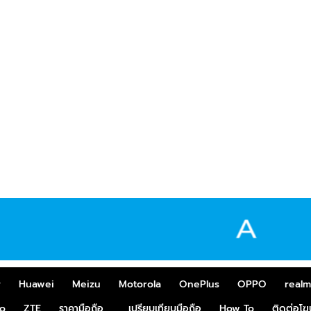
r
Huawei
Meizu
Motorola
OnePlus
OPPO
real
o
ZTE
ราคามือถือ
เปรียบเทียบมือถือ
How To
ติดต่อโ