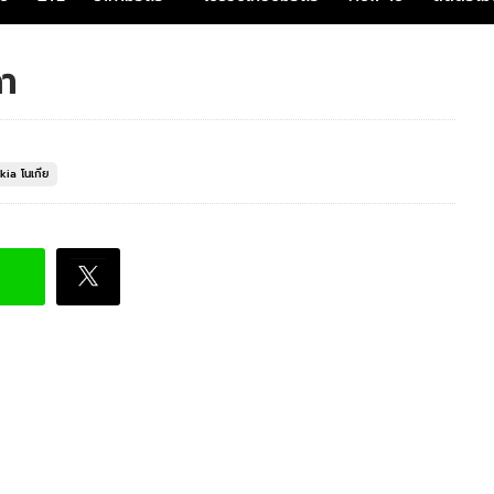
า
kia โนเกีย