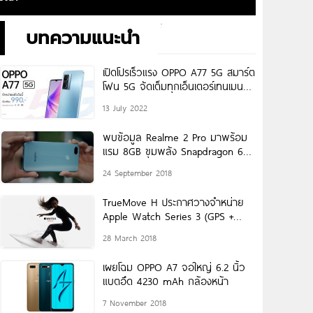
บทความแนะนำ
เปิดโปรเร็วแรง OPPO A77 5G สมาร์ต
โฟน 5G จัดเต็มทุกเอ็นเตอร์เทนเมนต์
ราคาเริ่มต้นเพียง 990 บาท
13 July 2022
พบข้อมูล Realme 2 Pro มาพร้อม
แรม 8GB ขุมพลัง Snapdragon 660
คาดเผยโฉม
24 September 2018
TrueMove H ประกาศวางจำหน่าย
Apple Watch Series 3 (GPS +
Cellular)
28 March 2018
เผยโฉม OPPO A7 จอใหญ่ 6.2 นิ้ว
แบตอึด 4230 mAh กล้องหน้า
7 November 2018