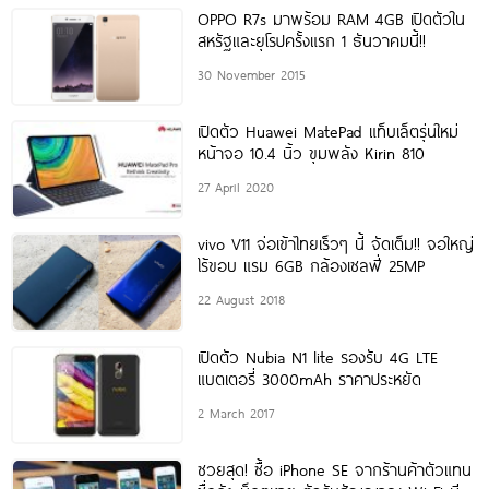
OPPO R7s มาพร้อม RAM 4GB เปิดตัวใน
สหรัฐและยุโรปครั้งแรก 1 ธันวาคมนี้!!
30 November 2015
เปิดตัว Huawei MatePad แท็บเล็ตรุ่นใหม่
หน้าจอ 10.4 นิ้ว ขุมพลัง Kirin 810
27 April 2020
vivo V11 จ่อเข้าไทยเร็วๆ นี้ จัดเต็ม!! จอใหญ่
ไร้ขอบ แรม 6GB กล้องเซลฟี่ 25MP
22 August 2018
เปิดตัว Nubia N1 lite รองรับ 4G LTE
แบตเตอรี่ 3000mAh ราคาประหยัด
2 March 2017
ซวยสุด! ซื้อ iPhone SE จากร้านค้าตัวแทน