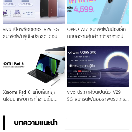
vivo เปิดพรีออเดอร์ V29 5G
OPPO A17 สมาร์ตโฟนน้องเล็ก
สมาร์ตโฟนรุ่นใหม่ล่าสุด ตอบ
มอบความคุ้มค่ากว่าราคาโดนใจ
โจทย์สายถ่ายภาพพอร์ตเทรต
ให้คุณเป็นเจ้าของได้ง่ายยิ่งขึ้น ใน
ราคาเริ่มต้นเพียง 14,999 บาท
ราคาใหม่เพียง 4,599 บาท
จัดเต็มกับโปรโมชันพิเศษก่อนใคร
เท่านั้น!
Xiaomi Pad 6 แท็บเล็ตที่ถูก
vivo ประกาศวันเปิดตัว V29
ดีไซน์มาเพื่อการทำงานเต็ม
5G สมาร์ตโฟนออร่าพอร์ตเทร
ประสิทธิภาพ ในราคาเริ่มต้น
ตรุ่นใหม่ เตรียมสัมผัสความ
เพียง 10,990 บาท
พิเศษอย่างเป็นทางการ พร้อม
กัน 24 สิงหาคมนี้!
บทความแนะนำ