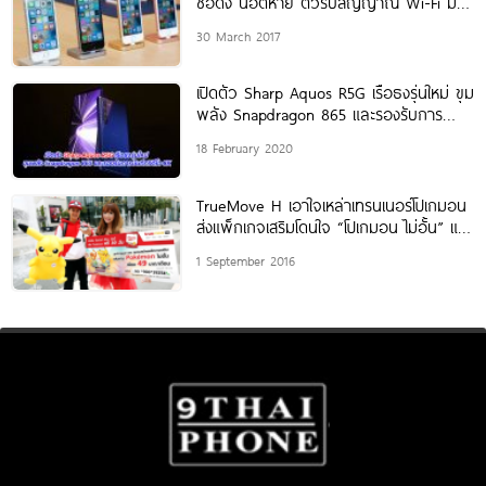
ชื่อดัง น็อตหาย ตัวรับสัญญาณ Wi-Fi มี
ปัญหา
30 March 2017
เปิดตัว Sharp Aquos R5G เรือธงรุ่นใหม่ ขุม
พลัง Snapdragon 865 และรองรับการ
บันทึกวิดีโอ 8K
18 February 2020
TrueMove H เอาใจเหล่าเทรนเนอร์โปเกมอน
ส่งแพ็กเกจเสริมโดนใจ “โปเกมอน ไม่อั้น” แค่
เดือนละ 49 บาท
1 September 2016