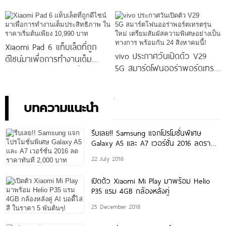
โจทย์สายถ่ายภาพพอร์ตเทรต
ราคาใหม่เพียง 4,599 บาท
ราคาเริ่มต้นเพียง 14,999 บาท
เท่านั้น!
จัดเต็มกับโปรโมชันพิเศษก่อนใคร
Xiaomi Pad 6 แท็บเล็ตที่ถูก
vivo ประกาศวันเปิดตัว V29
ดีไซน์มาเพื่อการทำงานเต็ม
5G สมาร์ตโฟนออร่าพอร์ตเทร
ประสิทธิภาพ ในราคาเริ่มต้น
ตรุ่นใหม่ เตรียมสัมผัสความ
เพียง 10,990 บาท
พิเศษอย่างเป็นทางการ พร้อม
กัน 24 สิงหาคมนี้!
บทความแนะนำ
รีบเลย!! Samsung แจกโปรโมชั่นพิเศษ
Galaxy A5 และ A7 เวอร์ชั่น 2016 ลดราคา
ทันที
22 July 2016
เปิดตัว Xiaomi Mi Play มาพร้อม Helio
P35 แรม 4GB กล้องหลังคู่
25 December 2018