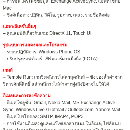
– การซินโครไนซ์ข้อมูล: Exchange ActiveSync, แอพที่ใช้กับ
Mac
– ซิงค์เนื้อหา: ปฏิทิน, วิดีโอ, รูปภาพ, เพลง, รายชื่อติดต่อ
แอพพลิเคชั่นอื่นๆ
– คุณสมบัติเกี่ยวกับเกม: DirectX 11, Touch UI
รูปแบบการแสดงผลและโปรแกรม
– ระบบปฏิบัติการ: Windows Phone OS
– ปรับปรุงซอฟท์แวร์: เฟิร์มแวร์ผ่านมือถือ (FOTA)
เกมส์
– Temple Run: เกมวิ่งหนีการไล่ล่าสุดมันส์ – ชิงของล้ำค่าจาก
วิหารศักดิ์สิทธิ์ แล้วหนีการไล่ล่าจากฝูงลิงปีศาจไปให้ได้
อีเมลและการส่งข้อความ
– อีเมลโซลูชั่น: Gmail, Nokia Mail, MS Exchange Active
Sync, Windows Live / Hotmail / Outlook.com, Yahoo! Mail
– อีเมลโปรโตคอล: SMTP, IMAP4, POP3
– การใช้งานอีเมล: ดูและแก้ไขเอกสารแนบในอีเมล, ไฟล์แนบ