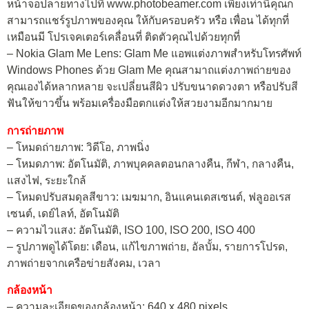
หน้าจอปลายทางไปที่ www.photobeamer.com เพียงเท่านี้คุณก็
สามารถแชร์รูปภาพของคุณ ให้กับครอบครัว หรือ เพื่อน ได้ทุกที่
เหมือนมี โปรเจคเตอร์เคลื่อนที่ ติดตัวคุณไปด้วยทุกที่
– Nokia Glam Me Lens: Glam Me แอพแต่งภาพสำหรับโทรศัพท์
Windows Phones ด้วย Glam Me คุณสามาถแต่งภาพถ่ายของ
คุณเองได้หลากหลาย จะเปลี่ยนสีผิว ปรับขนาดดวงตา หรือปรับสี
ฟันให้ขาวขึ้น พร้อมเครื่องมือตกแต่งให้สวยงามอีกมากมาย
การถ่ายภาพ
– โหมดถ่ายภาพ: วิดีโอ, ภาพนิ่ง
– โหมดภาพ: อัตโนมัติ, ภาพบุคคลตอนกลางคืน, กีฬา, กลางคืน,
แสงไฟ, ระยะใกล้
– โหมดปรับสมดุลสีขาว: เมฆมาก, อินแคนเดสเซนต์, ฟลูออเรส
เซนต์, เดย์ไลท์, อัตโนมัติ
– ความไวแสง: อัตโนมัติ, ISO 100, ISO 200, ISO 400
– รูปภาพดูได้โดย: เดือน, แก้ไขภาพถ่าย, อัลบั้ม, รายการโปรด,
ภาพถ่ายจากเครือข่ายสังคม, เวลา
กล้องหน้า
– ความละเอียดของกล้องหน้า: 640 x 480 pixels