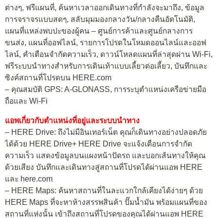
ต่างๆ, ฟรีแผนที่, ค้นหาเวลาออกเดินทางที่กำลังจะมาถึง, ข้อมูล
การจราจรแบบสดๆ, สลับมุมมองกลางวัน/กลางคืนอัตโนมัติ,
แผนที่แหล่งพบปะของผู้คน – ศูนย์การค้าและศูนย์กลางการ
ขนส่ง, แผนที่ออฟไลน์, รายการโปรดในโหมดออนไลน์และออฟ
ไลน์, คำเตือนจำกัดความเร็ว, ดาวน์โหลดแผนที่ล่าสุดผ่าน Wi-Fi,
ฟรีระบบนำทางสำหรับการเดินเท้าแบบเลี้ยวต่อเลี้ยว, บันทึกและ
ซิงค์สถานที่โปรดบน HERE.com
– คุณสมบัติ GPS: A-GLONASS, การระบุตำแหน่งเครือข่ายมือ
ถือและ Wi-Fi
แอพเกี่ยวกับตำแหน่งที่อยู่และระบบนำทาง
– HERE Drive: ถึงไม่มีอินเทอร์เน็ต คุณก็เดินทางอย่างปลอดภัย
ได้ด้วย HERE Drive+ HERE Drive จะแจ้งเตือนการจำกัด
ความเร็ว แสดงข้อมูลบนแผงหน้าปัดรถ และบอกเส้นทางให้คุณ
ด้วยเสียง บันทึกและเดินทางสู่สถานที่โปรดได้ผ่านแอพ HERE
และ here.com
– HERE Maps: ค้นหาสถานที่ในละแวกใกล้เคียงได้ง่ายๆ ด้วย
HERE Maps ที่จะหาห้างสรรพสินค้า ปั๊มน้ำมัน พร้อมแผนที่ของ
สถานที่แห่งนั้น เข้าถึงสถานที่โปรดของคุณได้ผ่านแอพ HERE