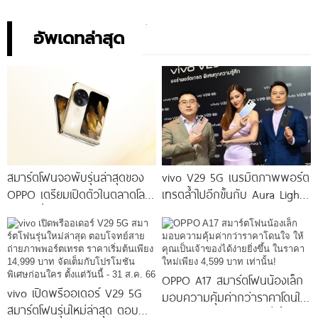
อัพเดทล่าสุด
สมาร์ตโฟนจอพับรุ่นล่าสุดของ
vivo V29 5G เนรมิตภาพพอร์ต
OPPO เตรียมเปิดตัวในตลาดโลก
เทรตล้ำไปอีกขั้นกับ Aura Light
เร็ว ๆ นี้
Portrait 2.0 เผยทุกเฉดแห่งสีสัน
โดดเด่นด้วยสุนทรียศาสตร์แห่ง
ดีไซน์
OPPO A17 สมาร์ตโฟนน้องเล็ก
vivo เปิดพรีออเดอร์ V29 5G
มอบความคุ้มค่ากว่าราคาโดนใจ
สมาร์ตโฟนรุ่นใหม่ล่าสุด ตอบ
ให้คุณเป็นเจ้าของได้ง่ายยิ่งขึ้น ใน