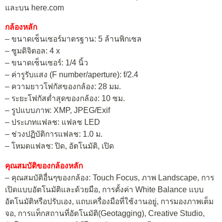
และบน here.com
กล้องหลัก
– ขนาดเซ็นเซอร์มาตรฐาน: 5 ล้านพิกเซล
– ซูมดิจิตอล: 4 x
– ขนาดเซ็นเซอร์: 1/4 นิ้ว
– ค่ารูรับแสง (F number/aperture): f/2.4
– ความยาวโฟกัสของกล้อง: 28 มม.
– ระยะโฟกัสต่ำสุดของกล้อง: 10 ซม.
– รูปแบบภาพ: XMP, JPEG/Exif
– ประเภทแฟลช: แฟลช LED
– ช่วงปฏิบัติการแฟลช: 1.0 ม.
– โหมดแฟลช: ปิด, อัตโนมัติ, เปิด
คุณสมบัติของกล้องหลัก
– คุณสมบัติอื่นๆของกล้อง: Touch Focus, ภาพ Landscape, การ
เปิดแบบอัตโนมัติและด้วยมือ, การตั้งค่า White Balance แบบ
อัตโนมัติหรือปรับเอง, แถบเครื่องมือที่ใช้งานอยู่, การมองภาพเต็ม
จอ, การแท็กสถานที่อัตโนมัติ(Geotagging), Creative Studio,