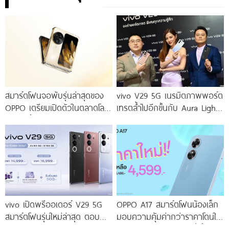
สมาร์ตโฟนจอพับรุ่นล่าสุดของ
vivo V29 5G เนรมิตภาพพอร์ต
OPPO เตรียมเปิดตัวในตลาดโลก
เทรตล้ำไปอีกขั้นกับ Aura Light
เร็ว ๆ นี้
Portrait 2.0 เผยทุกเฉดแห่งสีสัน
โดดเด่นด้วยสุนทรียศาสตร์แห่ง
ดีไซน์
vivo เปิดพรีออเดอร์ V29 5G
OPPO A17 สมาร์ตโฟนน้องเล็ก
สมาร์ตโฟนรุ่นใหม่ล่าสุด ตอบ
มอบความคุ้มค่ากว่าราคาโดนใจ
โจทย์สายถ่ายภาพพอร์ตเทรต
ให้คุณเป็นเจ้าของได้ง่ายยิ่งขึ้น ใน