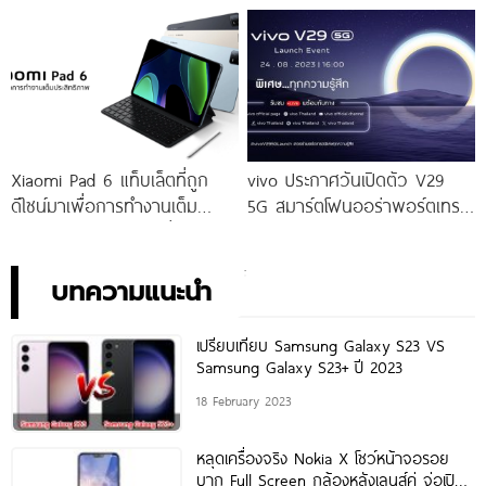
ราคาเริ่มต้นเพียง 14,999 บาท
ราคาใหม่เพียง 4,599 บาท
จัดเต็มกับโปรโมชันพิเศษก่อนใคร
เท่านั้น!
Xiaomi Pad 6 แท็บเล็ตที่ถูก
vivo ประกาศวันเปิดตัว V29
ดีไซน์มาเพื่อการทำงานเต็ม
5G สมาร์ตโฟนออร่าพอร์ตเทร
ประสิทธิภาพ ในราคาเริ่มต้น
ตรุ่นใหม่ เตรียมสัมผัสความ
เพียง 10,990 บาท
พิเศษอย่างเป็นทางการ พร้อม
กัน 24 สิงหาคมนี้!
บทความแนะนำ
เปรียบเทียบ Samsung Galaxy S23 VS
Samsung Galaxy S23+ ปี 2023
18 February 2023
หลุดเครื่องจริง Nokia X โชว์หน้าจอรอย
บาก Full Screen กล้องหลังเลนส์คู่ จ่อเปิด