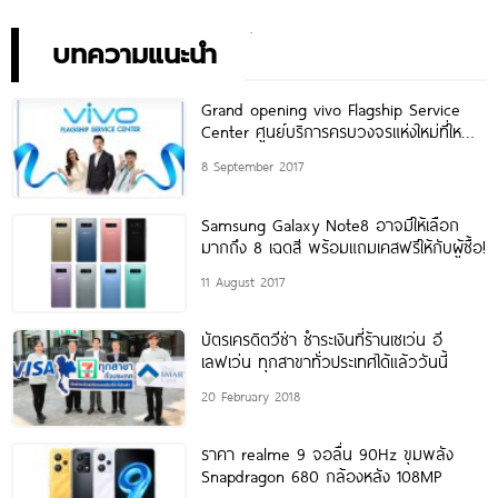
เพียง 10,990 บาท
พิเศษอย่างเป็นทางการ พร้อม
กัน 24 สิงหาคมนี้!
บทความแนะนำ
Grand opening vivo Flagship Service
Center ศูนย์บริการครบวงจรแห่งใหม่ที่ใหญ่
ที่สุดของวีโว่
8 September 2017
Samsung Galaxy Note8 อาจมีให้เลือก
มากถึง 8 เฉดสี พร้อมแถมเคสฟรีให้กับผู้ซื้อ!
11 August 2017
บัตรเครดิตวีซ่า ชำระเงินที่ร้านเซเว่น อี
เลฟเว่น ทุกสาขาทั่วประเทศได้แล้ววันนี้
20 February 2018
ราคา realme 9 จอลื่น 90Hz ขุมพลัง
Snapdragon 680 กล้องหลัง 108MP