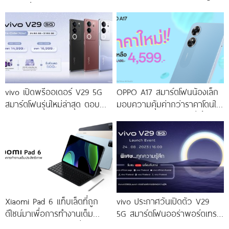
เร็ว ๆ นี้
Portrait 2.0 เผยทุกเฉดแห่งสีสัน
โดดเด่นด้วยสุนทรียศาสตร์แห่ง
ดีไซน์
vivo เปิดพรีออเดอร์ V29 5G
OPPO A17 สมาร์ตโฟนน้องเล็ก
สมาร์ตโฟนรุ่นใหม่ล่าสุด ตอบ
มอบความคุ้มค่ากว่าราคาโดนใจ
โจทย์สายถ่ายภาพพอร์ตเทรต
ให้คุณเป็นเจ้าของได้ง่ายยิ่งขึ้น ใน
ราคาเริ่มต้นเพียง 14,999 บาท
ราคาใหม่เพียง 4,599 บาท
จัดเต็มกับโปรโมชันพิเศษก่อนใคร
เท่านั้น!
Xiaomi Pad 6 แท็บเล็ตที่ถูก
vivo ประกาศวันเปิดตัว V29
ดีไซน์มาเพื่อการทำงานเต็ม
5G สมาร์ตโฟนออร่าพอร์ตเทร
ประสิทธิภาพ ในราคาเริ่มต้น
ตรุ่นใหม่ เตรียมสัมผัสความ