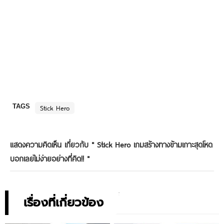
TAGS
Stick Hero
แสดงความคิดเห็น เกี่ยวกับ "
Stick Hero เกมสร้างทางข้ามเกาะสุดโหด
บอกเลยไม่ง่ายอย่างที่คิด!!
"
เรื่องที่เกี่ยวข้อง