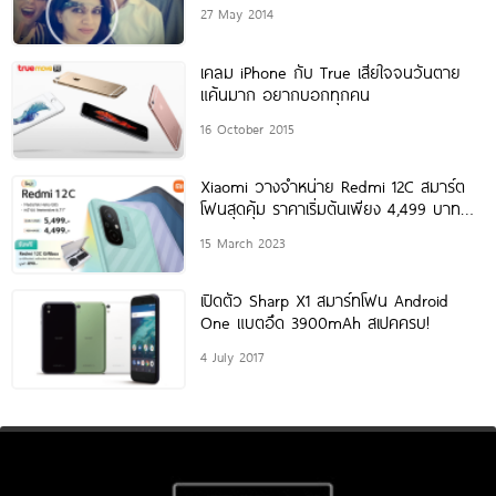
27 May 2014
เคลม iPhone กับ True เสียใจจนวันตาย
แค้นมาก อยากบอกทุกคน
16 October 2015
Xiaomi วางจำหน่าย Redmi 12C สมาร์ต
โฟนสุดคุ้ม ราคาเริ่มต้นเพียง 4,499 บาท
โดดเด่นด้วยชิปเซ็ต MediaTek
15 March 2023
เปิดตัว Sharp X1 สมาร์ทโฟน Android
One แบตอึด 3900mAh สเปคครบ!
4 July 2017