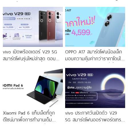
เร็ว ๆ นี้
Portrait 2.0 เผยทุกเฉดแห่งสีสัน
โดดเด่นด้วยสุนทรียศาสตร์แห่ง
ดีไซน์
vivo เปิดพรีออเดอร์ V29 5G
OPPO A17 สมาร์ตโฟนน้องเล็ก
สมาร์ตโฟนรุ่นใหม่ล่าสุด ตอบ
มอบความคุ้มค่ากว่าราคาโดนใจ
โจทย์สายถ่ายภาพพอร์ตเทรต
ให้คุณเป็นเจ้าของได้ง่ายยิ่งขึ้น ใน
ราคาเริ่มต้นเพียง 14,999 บาท
ราคาใหม่เพียง 4,599 บาท
จัดเต็มกับโปรโมชันพิเศษก่อนใคร
เท่านั้น!
Xiaomi Pad 6 แท็บเล็ตที่ถูก
vivo ประกาศวันเปิดตัว V29
ดีไซน์มาเพื่อการทำงานเต็ม
5G สมาร์ตโฟนออร่าพอร์ตเทร
ประสิทธิภาพ ในราคาเริ่มต้น
ตรุ่นใหม่ เตรียมสัมผัสความ