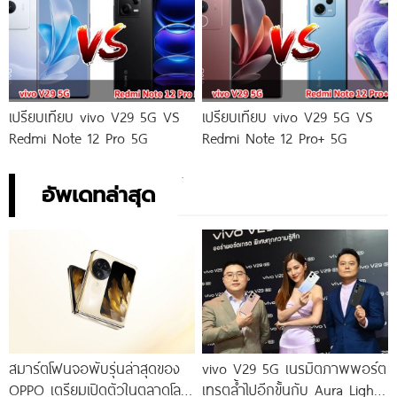
เปรียบเทียบ vivo V29 5G VS
เปรียบเทียบ vivo V29 5G VS
Redmi Note 12 Pro 5G
Redmi Note 12 Pro+ 5G
อัพเดทล่าสุด
สมาร์ตโฟนจอพับรุ่นล่าสุดของ
vivo V29 5G เนรมิตภาพพอร์ต
OPPO เตรียมเปิดตัวในตลาดโลก
เทรตล้ำไปอีกขั้นกับ Aura Light