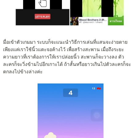
มื่อเข้าตัวเกมมา ระบบก็จะแนะนำวิธีการเล่นที่แสนจะง่ายดาย
เพียงแค่เราใช้นิ้วแตะจอค้างไว้ เพื่อสร้างสะพาน เมื่อถึงระยะ
ความยาวที่เราต้องการให้เราปล่อยนิ้ว สะพานก็จะวางลง ตัว
ละครก็จะวิ่งข้ามไปอีกเกาะได้ ถ้าสั้นหรือยาวเกินไปตัวละครก็จะ
ตกลงไปข้างล่างค่ะ