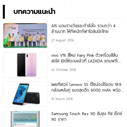
เพียง 10,990 บาท
พิเศษอย่างเป็นทางการ พร้อม
กัน 24 สิงหาคมนี้!
บทความแนะนำ
AIS มอบรางวัลและกำลังใจ รวมกว่า 4
ล้านบาท ให้ทัพนักกีฬาโอลิมปิกไทย
27 August 2016
vivo V11i สีใหม่ Fairy Pink ตัวเครื่องสีสัน
สดใส เปิดให้จองแล้วที่ LAZADA แถมฟรี!
Gift
22 October 2018
เผยทีเซอร์ Lenovo S5 ดีไซน์จอไร้ขอบ 18:9
กล้องหลังคู่ แบตสุดอึด 6000 mAh พร้อม
เปิดตัว
15 March 2018
Samsung Touch Rex 90 ซัมซุง ทัช เร็กซ์
90 ราคา