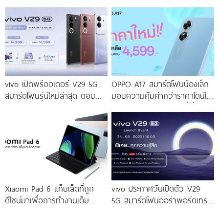
เร็ว ๆ นี้
Portrait 2.0 เผยทุกเฉดแห่งสีสัน
โดดเด่นด้วยสุนทรียศาสตร์แห่ง
ดีไซน์
vivo เปิดพรีออเดอร์ V29 5G
OPPO A17 สมาร์ตโฟนน้องเล็ก
สมาร์ตโฟนรุ่นใหม่ล่าสุด ตอบ
มอบความคุ้มค่ากว่าราคาโดนใจ
โจทย์สายถ่ายภาพพอร์ตเทรต
ให้คุณเป็นเจ้าของได้ง่ายยิ่งขึ้น ใน
ราคาเริ่มต้นเพียง 14,999 บาท
ราคาใหม่เพียง 4,599 บาท
จัดเต็มกับโปรโมชันพิเศษก่อนใคร
เท่านั้น!
Xiaomi Pad 6 แท็บเล็ตที่ถูก
vivo ประกาศวันเปิดตัว V29
ดีไซน์มาเพื่อการทำงานเต็ม
5G สมาร์ตโฟนออร่าพอร์ตเทร
ประสิทธิภาพ ในราคาเริ่มต้น
ตรุ่นใหม่ เตรียมสัมผัสความ