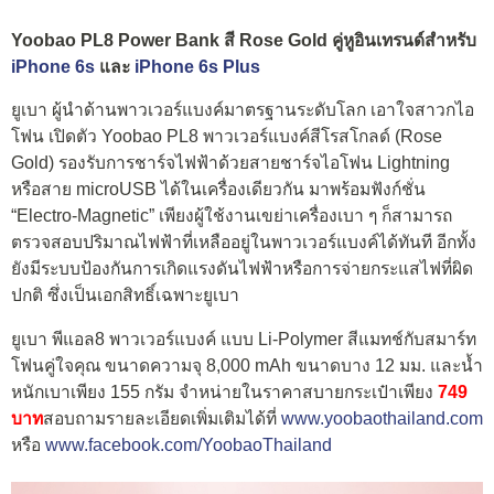
Yoobao PL8 Power Bank สี Rose Gold คู่หูอินเทรนด์สำหรับ
iPhone 6s
และ
iPhone 6s Plus
ยูเบา ผู้นำด้านพาวเวอร์แบงค์มาตรฐานระดับโลก เอาใจสาวกไอ
โฟน เปิดตัว Yoobao PL8 พาวเวอร์แบงค์สีโรสโกลด์ (Rose
Gold) รองรับการชาร์จไฟฟ้าด้วยสายชาร์จไอโฟน Lightning
หรือสาย microUSB ได้ในเครื่องเดียวกัน มาพร้อมฟังก์ชั่น
“Electro-Magnetic” เพียงผู้ใช้งานเขย่าเครื่องเบา ๆ ก็สามารถ
ตรวจสอบปริมาณไฟฟ้าที่เหลืออยู่ในพาวเวอร์แบงค์ได้ทันที อีกทั้ง
ยังมีระบบป้องกันการเกิดแรงดันไฟฟ้าหรือการจ่ายกระแสไฟที่ผิด
ปกติ ซึ่งเป็นเอกสิทธิ์เฉพาะยูเบา
ยูเบา พีแอล8 พาวเวอร์แบงค์ แบบ Li-Polymer สีแมทช์กับสมาร์ท
โฟนคู่ใจคุณ ขนาดความจุ 8,000 mAh ขนาดบาง 12 มม. และน้ำ
หนักเบาเพียง 155 กรัม จำหน่ายในราคาสบายกระเป๋าเพียง
749
บาท
สอบถามรายละเอียดเพิ่มเติมได้ที่
www.yoobaothailand.com
หรือ
www.facebook.com/YoobaoThailand