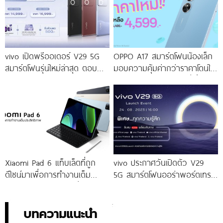
vivo เปิดพรีออเดอร์ V29 5G
OPPO A17 สมาร์ตโฟนน้องเล็ก
สมาร์ตโฟนรุ่นใหม่ล่าสุด ตอบ
มอบความคุ้มค่ากว่าราคาโดนใจ
โจทย์สายถ่ายภาพพอร์ตเทรต
ให้คุณเป็นเจ้าของได้ง่ายยิ่งขึ้น ใน
ราคาเริ่มต้นเพียง 14,999 บาท
ราคาใหม่เพียง 4,599 บาท
จัดเต็มกับโปรโมชันพิเศษก่อนใคร
เท่านั้น!
Xiaomi Pad 6 แท็บเล็ตที่ถูก
vivo ประกาศวันเปิดตัว V29
ดีไซน์มาเพื่อการทำงานเต็ม
5G สมาร์ตโฟนออร่าพอร์ตเทร
ประสิทธิภาพ ในราคาเริ่มต้น
ตรุ่นใหม่ เตรียมสัมผัสความ
เพียง 10,990 บาท
พิเศษอย่างเป็นทางการ พร้อม
กัน 24 สิงหาคมนี้!
บทความแนะนำ