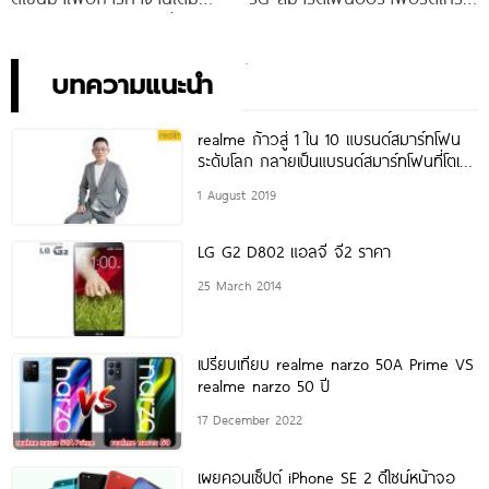
ประสิทธิภาพ ในราคาเริ่มต้น
ตรุ่นใหม่ เตรียมสัมผัสความ
เพียง 10,990 บาท
พิเศษอย่างเป็นทางการ พร้อม
กัน 24 สิงหาคมนี้!
บทความแนะนำ
realme ก้าวสู่ 1 ใน 10 แบรนด์สมาร์ทโฟน
ระดับโลก กลายเป็นแบรนด์สมาร์ทโฟนที่โตเร็ว
ที่สุดหลังก่อตั้งเพียงแค่ 1 ปี
1 August 2019
LG G2 D802 แอลจี จี2 ราคา
25 March 2014
เปรียบเทียบ realme narzo 50A Prime VS
realme narzo 50 ปี
17 December 2022
เผยคอนเซ็ปต์ iPhone SE 2 ดีไซน์หน้าจอ