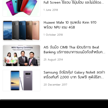
Full Screen ไร้ขอบ ไร้ปุ่มโฮม และไม่มีช่อง
เสียบหูฟัง
1 June 2018
Huawei Mate 10 ขุมพลัง Kirin 970
พร้อม NPU แรม 4GB
1 October 2018
AIS จับมือ CIMB Thai เปิดบริการ Beat
Banking บริการธนาคารบนมือถือสำหรับคน
ยุคใหม่ ครั้งแรกของไทย เกาะกระแสสมาร์ท
25 August 2014
โฟนครองเมือง
Samsung จัดโปรคุ้ม! Galaxy Note8 ลดค่า
เครื่องทันที 2,000 บาท รับฟรี! หูฟังไร้สาย
U
20 December 2017