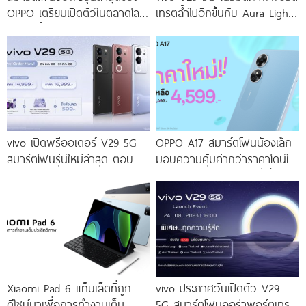
OPPO เตรียมเปิดตัวในตลาดโลก
เทรตล้ำไปอีกขั้นกับ Aura Light
เร็ว ๆ นี้
Portrait 2.0 เผยทุกเฉดแห่งสีสัน
โดดเด่นด้วยสุนทรียศาสตร์แห่ง
ดีไซน์
vivo เปิดพรีออเดอร์ V29 5G
OPPO A17 สมาร์ตโฟนน้องเล็ก
สมาร์ตโฟนรุ่นใหม่ล่าสุด ตอบ
มอบความคุ้มค่ากว่าราคาโดนใจ
โจทย์สายถ่ายภาพพอร์ตเทรต
ให้คุณเป็นเจ้าของได้ง่ายยิ่งขึ้น ใน
ราคาเริ่มต้นเพียง 14,999 บาท
ราคาใหม่เพียง 4,599 บาท
จัดเต็มกับโปรโมชันพิเศษก่อนใคร
เท่านั้น!
Xiaomi Pad 6 แท็บเล็ตที่ถูก
vivo ประกาศวันเปิดตัว V29
ดีไซน์มาเพื่อการทำงานเต็ม
5G สมาร์ตโฟนออร่าพอร์ตเทร