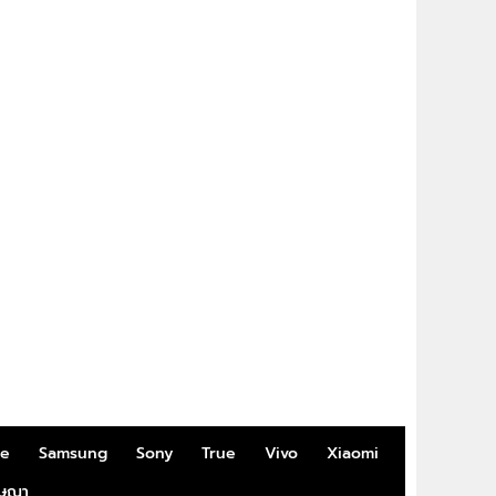
me
Samsung
Sony
True
Vivo
Xiaomi
ฆษณา