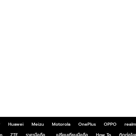
r
Huawei
Meizu
Motorola
OnePlus
OPPO
real
o
ZTE
ราคามือถือ
เปรียบเทียบมือถือ
How To
ติดต่อโ