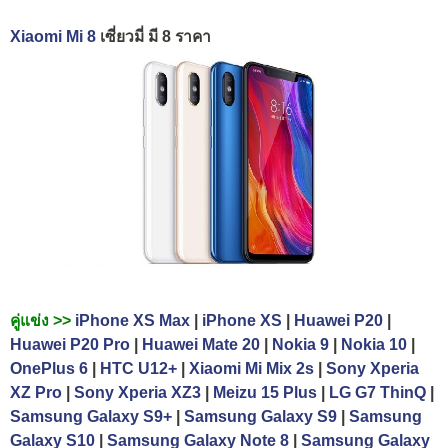
Xiaomi Mi 8
เซี่ยวมี่ มี 8 ราคา
คู่แข่ง >>
iPhone XS Max
|
iPhone XS
|
Huawei P20
|
Huawei P20 Pro
|
Huawei Mate 20
|
Nokia 9
|
Nokia 10
|
OnePlus 6
|
HTC U12+
|
Xiaomi Mi Mix 2s
|
Sony Xperia
XZ Pro
|
Sony Xperia XZ3
|
Meizu 15 Plus
|
LG G7 ThinQ
|
Samsung Galaxy S9+
|
Samsung Galaxy S9
|
Samsung
Galaxy S10
|
Samsung Galaxy Note 8
|
Samsung Galaxy